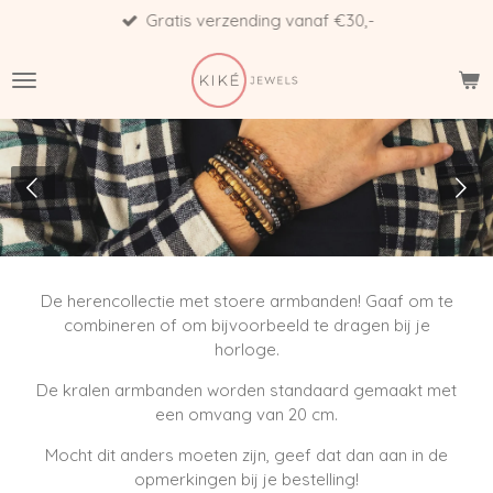
Gratis verzending vanaf €30,-
Ga
direct
naar
de
hoofdinhoud
De herencollectie met stoere armbanden! Gaaf om te
combineren of om bijvoorbeeld te dragen bij je
horloge.
De kralen armbanden worden standaard gemaakt met
een omvang van 20 cm.
Mocht dit anders moeten zijn, geef dat dan aan in de
opmerkingen bij je bestelling!